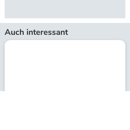
Auch interessant
Erdle-Familie
Unsere Familienfeier am neuen Erdle-