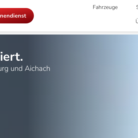
Fahrzeuge
nendienst
iert.
urg und Aichach